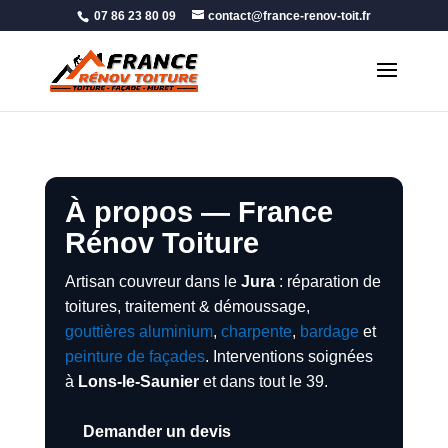
07 86 23 80 09
contact@france-renov-toit.fr
À propos — France
Rénov Toiture
Artisan couvreur dans le
Jura
: réparation de
toitures, traitement & démoussage,
gouttières aluminium
,
charpente
,
bardage
et
peinture de façades
. Interventions soignées
à
Lons-le-Saunier
et dans tout le 39.
Demander un devis