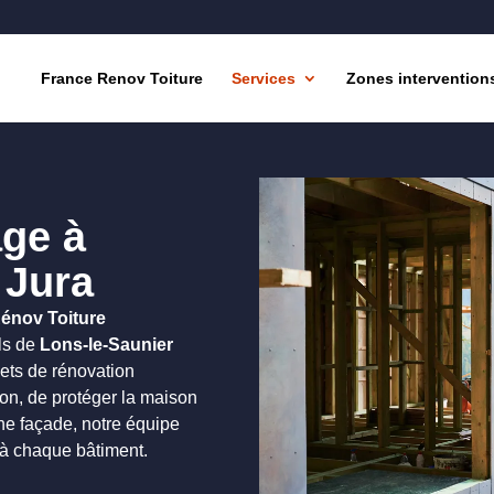
France Renov Toiture
Services
Zones intervention
age à
 Jura
énov Toiture
ls de
Lons-le-Saunier
jets de rénovation
tion, de protéger la maison
ne façade, notre équipe
 à chaque bâtiment.